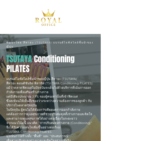
พัฒนาโดย สึทายะ (TSUTAYA) แบรนด์ไลฟ์สไตล์ชั้นนำของ
ญี่ปุ่น
TSUTAYA
Conditioning
PILATES
แบรนด์ไลฟ์สไตล์ชั้นนำของญี่ปุ่น สึทายะ (TSUTAYA)
สึทายะ คอนดิชันนิ่ง พิลาทิส (TSUTAYA Conditioning PILATES)
แม้ว่าตลาดฟิตเนสในปัจจุบันจะเต็มไปด้วยบริการที่เน้นการออก
กำลังกายเพื่อเสริมสร้างร่างกาย
แต่มีเพียงประมาณ 3.9% ของผู้คนเท่านั้นที่เข้าฟิตเนส
ซึ่งสะท้อนให้เห็นถึงช่องว่างระหว่างความต้องการของลูกค้า กับ
บริการในตลาดปัจจุบัน
ในปัจจุบัน ผู้คนไม่ได้ต้องการเพียงแค่การออกกำลังกาย
แต่ต้องการการดูแลสุขภาพที่ช่วยปรับสมดุลทั้งร่างกายและจิตใจ
และสามารถดูแลสุขภาพได้อย่างต่อเนื่องในระยะยาว
จากแนวโน้มนี้ แนวคิด “การปรับสมดุลร่างกาย (Conditioning)”
จึงได้รับความสนใจเพิ่มขึ้นอย่างต่อเนื่อง
TSUTAYA Conditioning PILATES
มุ่งเน้นการสร้างทั้ง “พื้นที่” และ “ประสบการณ์”
เพื่อช่วยปรับสมดุลร่างกายและจิตใจอย่างแท้จริง