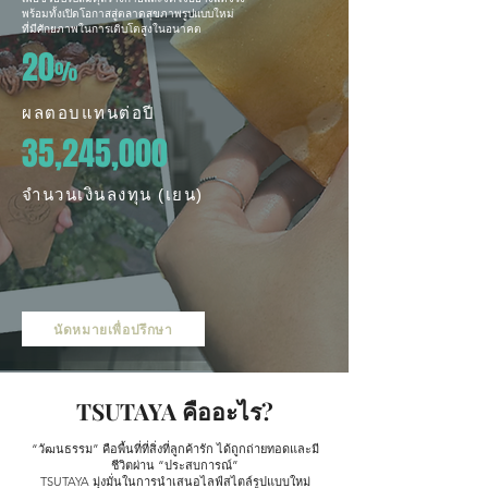
พร้อมทั้งเปิดโอกาสสู่ตลาดสุขภาพรูปแบบใหม่
ที่มีศักยภาพในการเติบโตสูงในอนาคต
20
%
ผลตอบแทนต่อปี
35,245,000
จำนวนเงินลงทุน (เยน)
นัดหมายเพื่อปรึกษา
TSUTAYA คืออะไร?
“วัฒนธรรม” คือพื้นที่ที่สิ่งที่ลูกค้ารัก ได้ถูกถ่ายทอดและมี
ชีวิตผ่าน “ประสบการณ์”
TSUTAYA มุ่งมั่นในการนำเสนอไลฟ์สไตล์รูปแบบใหม่