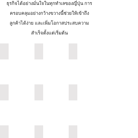
ธุรกิจได้อย่างมั่นใจในทุกทำเลของญี่ปุ่น การ
ครอบคลุมอย่างกว้างขวางนี้ช่วยให้เข้าถึง
ลูกค้าได้ง่าย และเพิ่มโอกาสประสบความ
สำเร็จตั้งแต่เริ่มต้น
TSUTAYAコンディショニングピラティス高円寺店
Pilates-南熊本店
TSUTAYA Conditioning PIL
Describe
your
image
TSUTAYAコンディショニングピラティス三方原店
TSUTAYA Conditioning PILATES 新綱島店
祐天寺店
Describe
さ
your
い
image
た
ま
市
岩
TSUTAYA Conditioning PILATES 横浜みなとみらい店
2025_cx_TCkamiitabashi_kouenji_06
TSUTAYA Conditioning P
槻