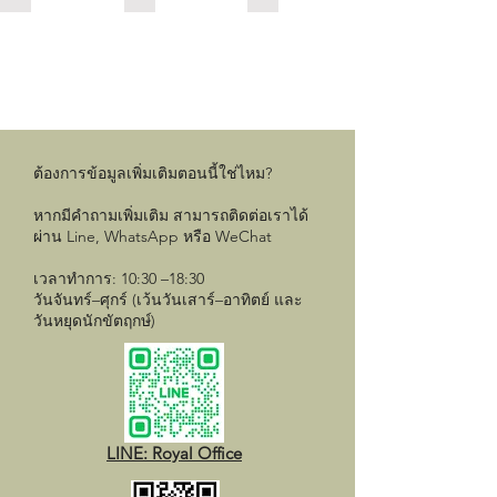
Describe
区
Describe
your
店
your
image
image
ต้องการข้อมูลเพิ่มเติมตอนนี้ใช่ไหม?
หากมีคำถามเพิ่มเติม สามารถติดต่อเราได้
ผ่าน Line, WhatsApp หรือ WeChat
เวลาทำการ: 10:30 –18:30
วันจันทร์–ศุกร์ (เว้นวันเสาร์–อาทิตย์ และ
วันหยุดนักขัตฤกษ์)
LINE: Royal Office