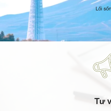
Lối số
Tư v