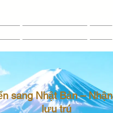
fice
Company Services
Contact
ăn phòng
Dịch vụ thành lập công ty & visa
Liên hệ
ển sang Nhật Bản – Nhận
lưu trú