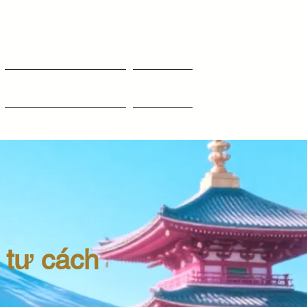
FAQ
News
Câu hỏi thường gặp
Tin tức
 tư cách