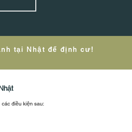
nh tại Nhật để định cư!
 Nhật
 các điều kiện sau: