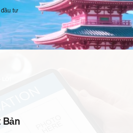
 đầu tư
 LỠ!
t Bản