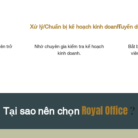
Xử lý/Chuẩn bị kế hoạch kinh doanh
Tuyển d
yên trở
Nhờ chuyên gia kiểm tra kế hoạch
Bắt 
kinh doanh.
viê
Royal Office
?
Tại sao
nên chọn