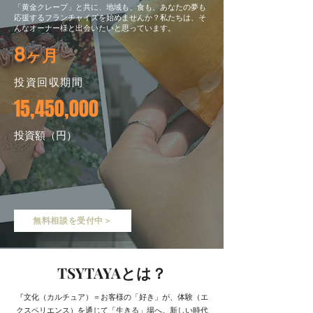
「黄金クレープ」と共に、地域も、食も、あなたの夢も
応援するフランチャイズを始めませんか？私たちは、そ
んなオーナー様と出会いたいと思っています。
8
ヶ月
投資回収期間
15,450,000
​投資額（円）
無料相談を受付中＞
​TSYTAYAとは？
『文化（カルチュア）＝お客様の「好き」が、体験（エ
クスペリエンス）を通じて「生きる」場へ。新しい時代