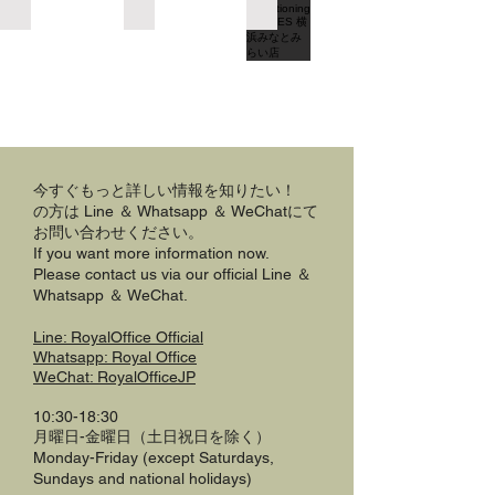
Describe
Describe
your
your
image
image
今すぐもっと詳しい情報を知りたい！
の方は
Line ＆ Whatsapp ＆ WeChatにて
お問い合わせください。
If you want more information now.
Please contact us via our official
Line ＆
Whatsapp ＆ WeChat
.
Line: RoyalOffice Official
Whatsapp: Royal Office
WeChat: RoyalOfficeJP
10:30-18:30
月曜日-金曜日（土日祝日を除く）
Monday-Friday (except Saturdays,
Sundays and national holidays)