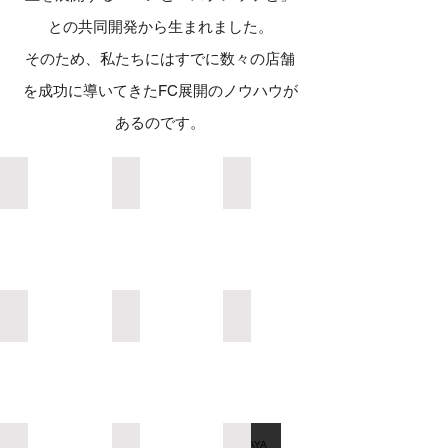
との共同開発から生まれました。
そのため、私たちにはすでに数々の店舗
を成功に導いてきたFC展開のノウハウが
あるのです。
TSUTAYA Conditioning PILATES高円寺店
TSUTAYA Conditioning PIL
Describe
your
image
TSUTAYA Conditioning PILATES三方原店
TSUTAYA Conditioning PILATES 祐天寺
TSUTAYA Conditioning P
Describe
your
image
TSUTAYA Conditioning PILATES 上板橋店
TSUTAYA Conditioning PILATES 新綱島店
TSUTAYA Conditioning P