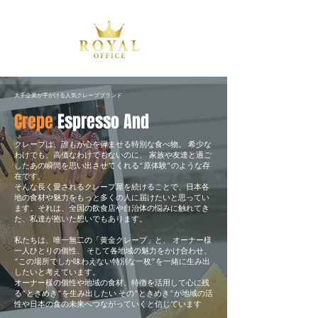
大手企業が手がける人気クレープブランド
Crepe
Espresso And
クレープは、誰もが心を弾ませる特別な食べ物。 希少な
わけでも、高価なわけでもないのに、 家族や友達と過ご
したあの瞬間を思い出させてくれる“原体験”のような存
在です。
そんな長く愛されるクレープ屋を続けることで、日本各
地の食材や魅力をもっと多くの人に届けたいと思ってい
ます。それは、全国の飲食店や自治体の悩みに触れてき
た、私達が抱いた想いでもあります。
私たちは、唯一無二の「黄金クレープ」と、 オーナー様
一人ひとりの個性、 そして各地域の魅力をかけ合わせ、
“この場所でしか味わえない特別な一枚”を一緒に生み出
したいと考えています。
オーナー様の個性や地域の食材、特徴を活用して心に残
る“ときめき”を生み出したい その“ときめき”が地域の活
性や日本の食の未来へつながっていくと信じています